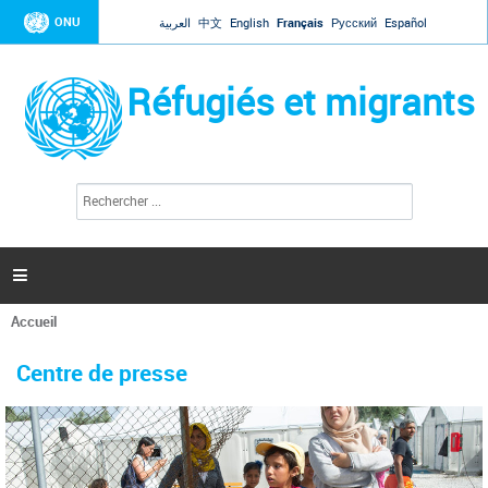
Jump to navigation
ONU
العربية
中文
English
Français
Русский
Español
Réfugiés et migrants
R
F
e
o
c
r
h
e
m
r

u
c
l
h
Accueil
a
e
Vous
r
i
êtes
r
Centre de presse
ici
e
d
e
r
e