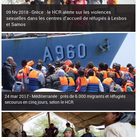
c
h
Grèce : le HCR alerte sur les violences
e
09 fév 2018 -
r
sexuelles dans les centres d'accueil de réfugiés à Lesbos
c
et Samos
h
e
La surpopulation des centres d'accueil de réfugiés et migrants sur les îles
grecques est source de violences et de harcèlement sexuel a alerté vendredi le
Haut-Commissariat des Nations Unies pour
24 mar 2017 -
Méditerranée : près de 6.000 migrants et réfugiés
secourus en cinq jours, selon le HCR