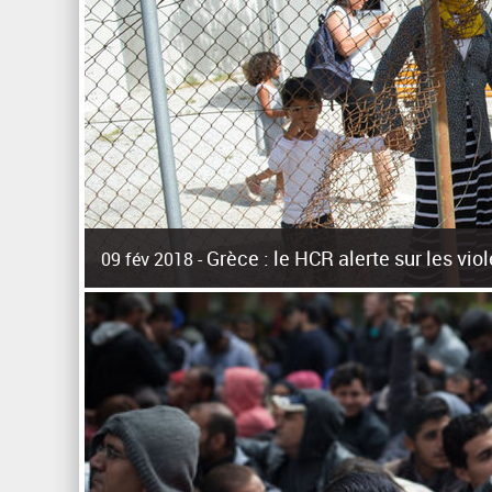
Grèce : le HCR alerte sur les vi
09 fév 2018 -
La surpopulation des centres d'accueil de réfugiés et mig
Unies pour