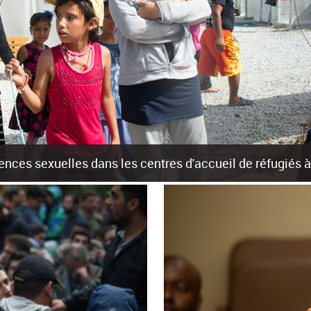
olences sexuelles dans les centres d'accueil de réfugiés
rants sur les îles grecques est source de violences et de harcèlement se