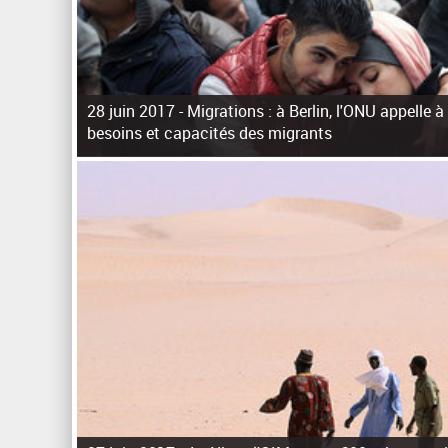
28 juin 2017 -
Migrations : à Berlin, l'ONU appelle à
besoins et capacités des migrants
P
a
g
e
s