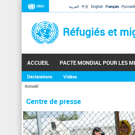
ONU
العربية
中文
English
Français
Русский
Réfugiés et mi
ACCUEIL
PACTE MONDIAL POUR LES M
Déclarations
Vidéos
Accueil
Vous
êtes
Centre de presse
ici