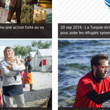
me une action forte au vu
20 sep 2016 -
La Turquie ré
pour aider les réfugiés syrie