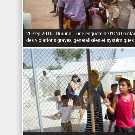
20 sep 2016 -
Burundi : une enquête de l'ONU récla
des violations graves, généralisées et systémiques
P
a
g
e
s