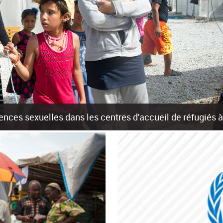
olences sexuelles dans les centres d'accueil de réfugiés
rants sur les îles grecques est source de violences et de harcèlement se