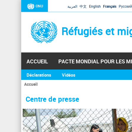
ONU
العربية
中文
English
Français
Русский
Réfugiés et mi
ACCUEIL
PACTE MONDIAL POUR LES M
Déclarations
Vidéos
Accueil
Vous
êtes
Centre de presse
ici