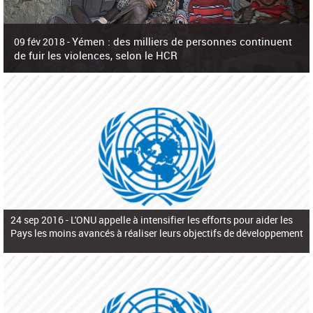
c
h
e
r
Yémen : des milliers de personnes continuent
09 fév 2018 -
c
de fuir les violences, selon le HCR
h
e
L'Agence des Nations Unies pour les réfugiés (HCR) s'est dit alarmée ce
vendredi par une recrudescence des violences qui ont laissé plus de 85.000
personnes déplacées dans t
24 sep 2016 -
L'ONU appelle à intensifier les efforts pour aider les
Pays les moins avancés à réaliser leurs objectifs de développement