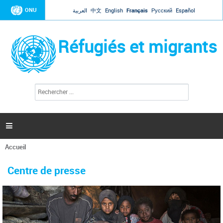
Jump to navigation
ONU
العربية
中文
English
Français
Русский
Español
Réfugiés et migrants
R
F
e
o
c
r
h
e
m
r

u
c
l
h
Accueil
a
e
Vous
r
i
êtes
r
Centre de presse
ici
e
d
e
r
e