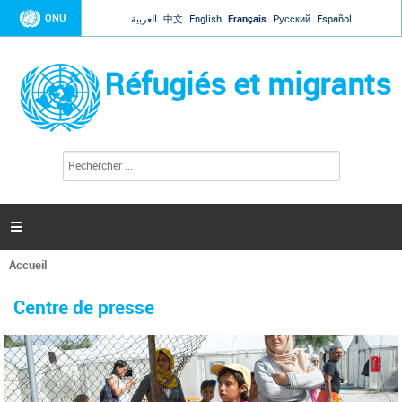
Jump to navigation
ONU
العربية
中文
English
Français
Русский
Español
Réfugiés et migrants
R
F
e
o
c
r
h
e
m
r

u
c
l
h
Accueil
a
e
Vous
r
i
êtes
r
Centre de presse
ici
e
d
e
r
e