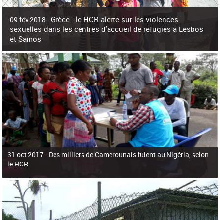
c
h
Grèce : le HCR alerte sur les violences
e
09 fév 2018 -
r
sexuelles dans les centres d'accueil de réfugiés à Lesbos
c
et Samos
h
e
La surpopulation des centres d'accueil de réfugiés et migrants sur les îles
grecques est source de violences et de harcèlement sexuel a alerté vendredi le
Haut-Commissariat des Nations Unies pour
31 oct 2017 -
Des milliers de Camerounais fuient au Nigéria, selon
le HCR