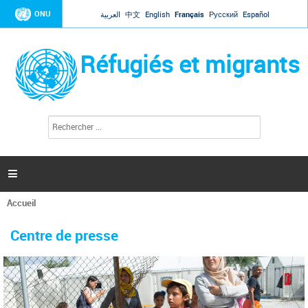
Jump to navigation
ONU
العربية
中文
English
Français
Русский
Español
Réfugiés et migrants
R
F
e
o
c
r
h
e
m
r

u
c
l
h
Accueil
a
e
Vous
r
i
êtes
r
Centre de presse
ici
e
d
e
r
e