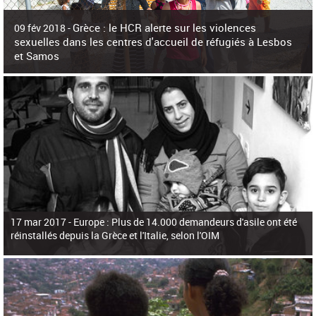
c
h
Grèce : le HCR alerte sur les violences
e
09 fév 2018 -
r
sexuelles dans les centres d'accueil de réfugiés à Lesbos
c
et Samos
h
e
La surpopulation des centres d'accueil de réfugiés et migrants sur les îles
grecques est source de violences et de harcèlement sexuel a alerté vendredi le
Haut-Commissariat des Nations Unies pour
17 mar 2017 -
Europe : Plus de 14.000 demandeurs d'asile ont été
réinstallés depuis la Grèce et l'Italie, selon l'OIM