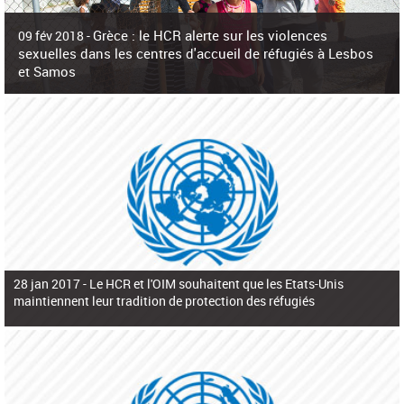
c
h
Grèce : le HCR alerte sur les violences
e
09 fév 2018 -
r
sexuelles dans les centres d'accueil de réfugiés à Lesbos
c
et Samos
h
e
La surpopulation des centres d'accueil de réfugiés et migrants sur les îles
grecques est source de violences et de harcèlement sexuel a alerté vendredi le
Haut-Commissariat des Nations Unies pour
28 jan 2017 -
Le HCR et l'OIM souhaitent que les Etats-Unis
maintiennent leur tradition de protection des réfugiés