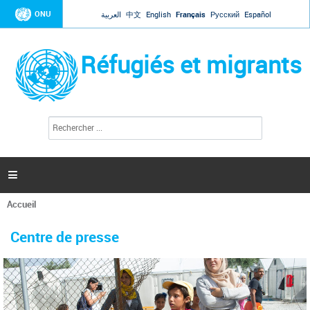
Jump to navigation
ONU
العربية
中文
English
Français
Русский
Español
Réfugiés et migrants
R
F
e
o
c
r
h
e
m
r

u
c
l
h
Accueil
a
e
Vous
r
i
êtes
r
Centre de presse
ici
e
d
e
r
e