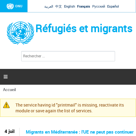
Jump to navigation
ONU
العربية
中文
English
Français
Русский
Español
Réfugiés et migrants
R
F
e
o
c
r
h
e
m
r

u
c
l
h
Accueil
a
e
Vous
r
i
êtes
r
The service having id "printmail" is missing, reactivate its
ici
Message
e
module or save again the list of services.
d
d'avertissement
e
r
e
4 juil
Migrants en Méditerranée : l'UE ne peut pas continuer