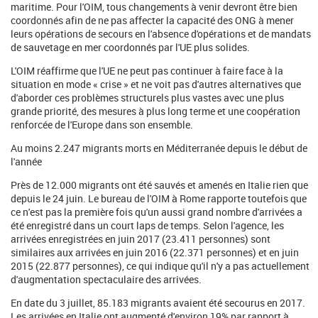
maritime. Pour l'OIM, tous changements à venir devront être bien
coordonnés afin de ne pas affecter la capacité des ONG à mener
leurs opérations de secours en l'absence d'opérations et de mandats
de sauvetage en mer coordonnés par l'UE plus solides.
L'OIM réaffirme que l'UE ne peut pas continuer à faire face à la
situation en mode « crise » et ne voit pas d'autres alternatives que
d'aborder ces problèmes structurels plus vastes avec une plus
grande priorité, des mesures à plus long terme et une coopération
renforcée de l'Europe dans son ensemble.
Au moins 2.247 migrants morts en Méditerranée depuis le début de
l'année
Près de 12.000 migrants ont été sauvés et amenés en Italie rien que
depuis le 24 juin. Le bureau de l'OIM à Rome rapporte toutefois que
ce n'est pas la première fois qu'un aussi grand nombre d'arrivées a
été enregistré dans un court laps de temps. Selon l'agence, les
arrivées enregistrées en juin 2017 (23.411 personnes) sont
similaires aux arrivées en juin 2016 (22.371 personnes) et en juin
2015 (22.877 personnes), ce qui indique qu'il n'y a pas actuellement
d'augmentation spectaculaire des arrivées.
En date du 3 juillet, 85.183 migrants avaient été secourus en 2017.
Les arrivées en Italie ont augmenté d'environ 19% par rapport à