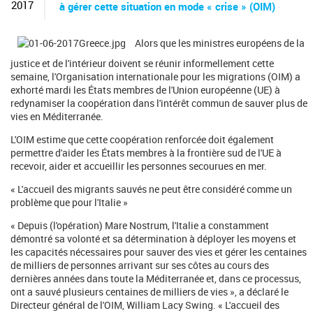
c
2017
à gérer cette situation en mode « crise » (OIM)
h
e
r
Alors que les ministres européens de la
c
justice et de l'intérieur doivent se réunir informellement cette
h
semaine, l'Organisation internationale pour les migrations (OIM) a
e
exhorté mardi les États membres de l'Union européenne (UE) à
redynamiser la coopération dans l'intérêt commun de sauver plus de
vies en Méditerranée.
L'OIM estime que cette coopération renforcée doit également
permettre d'aider les États membres à la frontière sud de l'UE à
recevoir, aider et accueillir les personnes secourues en mer.
« L'accueil des migrants sauvés ne peut être considéré comme un
problème que pour l'Italie »
« Depuis (l'opération) Mare Nostrum, l'Italie a constamment
démontré sa volonté et sa détermination à déployer les moyens et
les capacités nécessaires pour sauver des vies et gérer les centaines
de milliers de personnes arrivant sur ses côtes au cours des
dernières années dans toute la Méditerranée et, dans ce processus,
ont a sauvé plusieurs centaines de milliers de vies », a déclaré le
Directeur général de l'OIM, William Lacy Swing. « L'accueil des