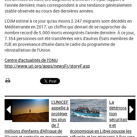
l'année dernière, mais correspondent à une tendance généralement
stable observée au cours des dernières années.
L'OIM estime à ce jour qu'au moins 2.247 migrants sont décédés en
Méditerranée en 2017, un chiffre qui devrait de se rapprocher du
nombre record de 5.000 morts enregistrés l'année dernière. À ce jour,
7.354 personnes ont été transférées vers d'autres États membres de
l'UE en provenance d'Italie dans le cadre du programme de
réinstallation de l'Union.
Centre d'actualités de l'ONU
http://www.un.org/apps/newsFr/storyF.asp
L'UNICEF
La


appelle à
détériora
protéger
tion
les plus
sécuritair
de 7
e et
millions d'enfants d'Afrique de
économique en Libye pousse les
l'Ouest et centrale en mouvement
réfugiés et les migrants à fuir vers