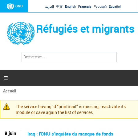
Jump to navigation
ONU
العربية
中文
English
Français
Русский
Español
Réfugiés et migrants
R
F
e
o
c
r
h
e
m
r

u
c
l
h
Accueil
a
e
Vous
r
i
êtes
r
The service having id "printmail" is missing, reactivate its
ici
Message
e
module or save again the list of services.
d
d'avertissement
e
r
e
9 juin
Iraq : l'ONU s'inquiète du manque de fonds