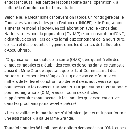
endossent aussi leur part de responsabilité dans l'opération », a
indiqué la Coordonnatrice humanitaire.
Selon elle, le Mécanisme d'intervention rapide, un fonds géré par le
Fonds des Nations Unies pour l'enfance (UNICEF) et le Programme
alimentaire mondial (PAM), en collaboration avec le Fonds des
Nations Unies pour la population (FNUAP) et un consortium d'ONG,
a distribué des milliers de kits familiaux contenant de la nourriture,
de l'eau et des produits d'hygiène dans les districts de Falloujah et
d'Abou Ghraib.
L'Organisation mondiale de la santé (OMS) gère quant à elle des
cliniques mobiles et a établi des centres de soins dans les camps, a
aussi dit Mme Grande, ajoutant que le Haut-Commissariat des
Nations Unies pour les réfugiés (HCR) a de son côté fourni des
milliers de tentes et construit rapidement deux nouveaux camps
pour accueillir les nouveaux arrivants. L'Organisation internationale
pour les migrations (OIM) a aussi fourni des articles
supplémentaires pour accueillir les familles qui devraient arriver
dans les prochains jours, a-t-elle précisé.
« Les travailleurs humanitaires s'affairaient jour et nuit pour fournir
une assistance », a salué Mme Grande.
Toutefois, sur les 861 millions de dollars demandés par l'ONU et ses