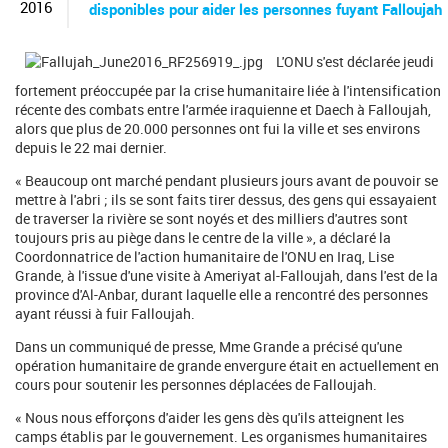
c
2016
disponibles pour aider les personnes fuyant Falloujah
h
e
r
L'ONU s'est déclarée jeudi
c
fortement préoccupée par la crise humanitaire liée à l'intensification
h
récente des combats entre l'armée iraquienne et Daech à Falloujah,
e
alors que plus de 20.000 personnes ont fui la ville et ses environs
depuis le 22 mai dernier.
« Beaucoup ont marché pendant plusieurs jours avant de pouvoir se
mettre à l'abri ; ils se sont faits tirer dessus, des gens qui essayaient
de traverser la rivière se sont noyés et des milliers d'autres sont
toujours pris au piège dans le centre de la ville », a déclaré la
Coordonnatrice de l'action humanitaire de l'ONU en Iraq, Lise
Grande, à l'issue d'une visite à Ameriyat al-Falloujah, dans l'est de la
province d'Al-Anbar, durant laquelle elle a rencontré des personnes
ayant réussi à fuir Falloujah.
Dans un communiqué de presse, Mme Grande a précisé qu'une
opération humanitaire de grande envergure était en actuellement en
cours pour soutenir les personnes déplacées de Falloujah.
« Nous nous efforçons d'aider les gens dès qu'ils atteignent les
camps établis par le gouvernement. Les organismes humanitaires