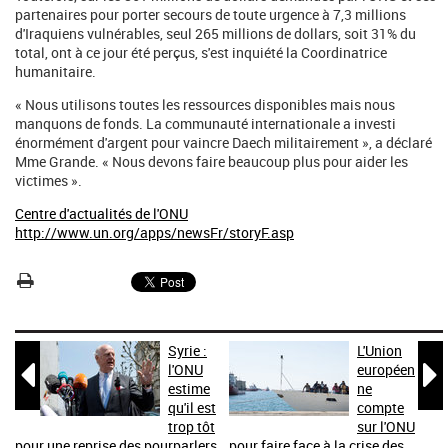
partenaires pour porter secours de toute urgence à 7,3 millions
d'Iraquiens vulnérables, seul 265 millions de dollars, soit 31% du
total, ont à ce jour été perçus, s'est inquiété la Coordinatrice
humanitaire.
« Nous utilisons toutes les ressources disponibles mais nous
manquons de fonds. La communauté internationale a investi
énormément d'argent pour vaincre Daech militairement », a déclaré
Mme Grande. « Nous devons faire beaucoup plus pour aider les
victimes ».
Centre d'actualités de l'ONU
http://www.un.org/apps/newsFr/storyF.asp
Syrie :
L'Union


l'ONU
européen
estime
ne
qu'il est
compte
trop tôt
sur l'ONU
pour une reprise des pourparlers
pour faire face à la crise des