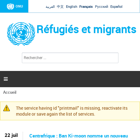
Jump to navigation
ONU
العربية
中文
English
Français
Русский
Español
Réfugiés et migrants
R
F
e
o
c
r
h
e
m
r

u
c
l
h
Accueil
a
e
Vous
r
i
êtes
r
The service having id "printmail" is missing, reactivate its
ici
Message
e
module or save again the list of services.
d
d'avertissement
e
r
e
22 juil
Centrafrique : Ban Ki-moon nomme un nouveau