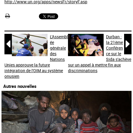
http://www.un.org/apps/newsFr/storyF.asp
L'Assembl
Durban :


ée
la 21ème
générale
Conféren
des
ce sur le
Nations
Sida s'achève
Unies approuve la future
sur un appel à mettre fin aux
intégration de l'OIM au système
discriminations
onusien
Autres nouvelles