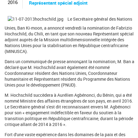
c
2016
Représentant spécial adjoint
h
e
r
Le Secrétaire général des Nations
c
Unies, Ban Ki-moon, a annoncé vendredi la nomination de Fabrizio
h
Hochschild, du Chili, en tant que son nouveau Représentant spécial
e
adjoint auprès de la Mission multidimensionnelle intégrée des
Nations Unies pour la stabilisation en République centrafricaine
(MINUSCA).
Dans un communiqué de presse annonçant la nomination, M. Ban a
déclaré que M. Hochschild avait également été nommé
Coordonnateur résident des Nations Unies, Coordonnateur
humanitaire et Représentant résident du Programme des Nations
Unies pour le développement (PNUD).
M. Hochschild succèdera à Aurélien Agbénonci, du Bénin, qui a été
nommé Ministre des affaires étrangères de son pays, en avril 2016.
Le Secrétaire général s'est dit reconnaissant envers M. Agbénonci
pour son « engagement indéfectible en faveur du soutien à la
transition politique en République centrafricaine, durant la période
critique allant de 2014 à 2016 ».
Fort d'une vaste expérience dans les domaines de la paix et des