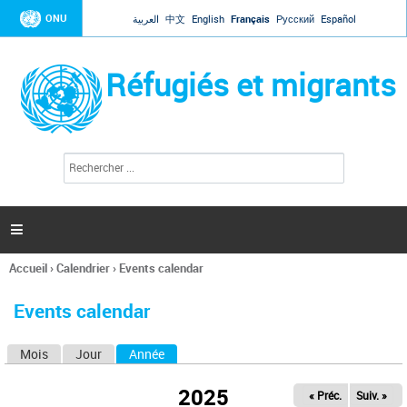
Jump to navigation
ONU
العربية
中文
English
Français
Русский
Español
Réfugiés et migrants
R
F
e
o
c
r
h
e
m
r

u
c
l
h
Accueil
›
Calendrier
›
Events calendar
a
e
Vous
r
i
êtes
r
Events calendar
ici
e
d
Mois
Jour
Année
(onglet actif)
O
e
r
n
e
2025
« Préc.
Suiv. »
g