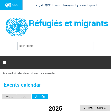
Jump to navigation
ONU
العربية
中文
English
Français
Русский
Español
Réfugiés et migrants
R
F
e
o
c
r
h
e
m
r

u
c
l
h
Accueil
›
Calendrier
›
Events calendar
a
e
Vous
r
i
êtes
r
Events calendar
ici
e
d
Mois
Jour
Année
(onglet actif)
O
e
r
n
e
2025
« Préc.
Suiv. »
g