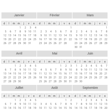
c
l
h
e
e
r
t
Janvier
Février
Mars
c
s
h
d
l
m
m
j
v
s
d
l
m
m
j
v
s
d
l
m
m
j
v
s
p
1
2
3
4
1
1
e
5
6
7
8
9
10
11
2
3
4
5
6
7
8
2
3
4
5
6
7
8
r
12
13
14
15
16
17
18
9
10
11
12
13
14
15
9
10
11
12
13
14
15
i
19
20
21
22
23
24
25
16
17
18
19
20
21
22
16
17
18
19
20
21
22
26
27
28
29
30
31
23
24
25
26
27
28
23
24
25
26
27
28
29
n
30
31
c
Avril
Mai
Juin
i
p
d
l
m
m
j
v
s
d
l
m
m
j
v
s
d
l
m
m
j
v
s
1
2
3
4
5
1
2
3
1
2
3
4
5
6
7
a
6
7
8
9
10
11
12
4
5
6
7
8
9
10
8
9
10
11
12
13
14
u
13
14
15
16
17
18
19
11
12
13
14
15
16
17
15
16
17
18
19
20
21
20
21
22
23
24
25
26
18
19
20
21
22
23
24
22
23
24
25
26
27
28
x
27
28
29
30
25
26
27
28
29
30
31
29
30
Juillet
Août
Septembre
d
l
m
m
j
v
s
d
l
m
m
j
v
s
d
l
m
m
j
v
s
1
2
3
4
5
1
2
1
2
3
4
5
6
6
7
8
9
10
11
12
3
4
5
6
7
8
9
7
8
9
10
11
12
13
13
14
15
16
17
18
19
10
11
12
13
14
15
16
14
15
16
17
18
19
20