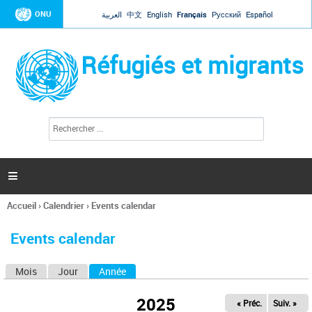
Jump to navigation
ONU
العربية
中文
English
Français
Русский
Español
Réfugiés et migrants
R
F
e
o
c
r
h
e
m
r

u
c
l
h
Accueil
›
Calendrier
›
Events calendar
a
e
Vous
r
i
êtes
r
Events calendar
ici
e
d
Mois
Jour
Année
(onglet actif)
O
e
r
n
e
2025
« Préc.
Suiv. »
g