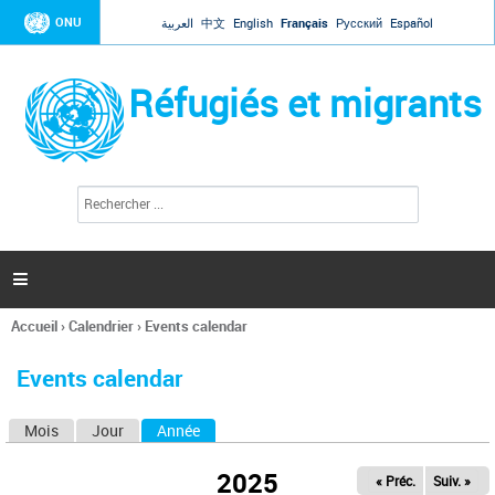
Jump to navigation
ONU
العربية
中文
English
Français
Русский
Español
Réfugiés et migrants
R
F
e
o
c
r
h
e
m
r

u
c
l
h
Accueil
›
Calendrier
›
Events calendar
a
e
Vous
r
i
êtes
r
Events calendar
ici
e
d
Mois
Jour
Année
(onglet actif)
O
e
r
n
e
2025
« Préc.
Suiv. »
g