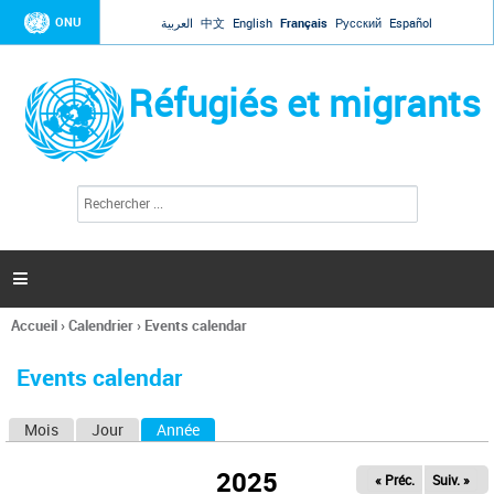
Jump to navigation
ONU
العربية
中文
English
Français
Русский
Español
Réfugiés et migrants
R
F
e
o
c
r
h
e
m
r

u
c
l
h
Accueil
›
Calendrier
›
Events calendar
a
e
Vous
r
i
êtes
r
Events calendar
ici
e
d
Mois
Jour
Année
(onglet actif)
O
e
r
n
e
2025
« Préc.
Suiv. »
g