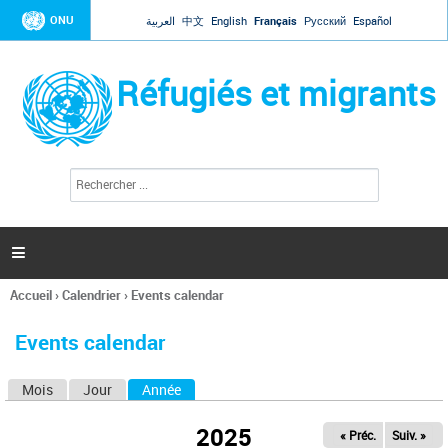
Jump to navigation
ONU
العربية
中文
English
Français
Русский
Español
Réfugiés et migrants
R
F
e
o
c
r
h
e
m
r

u
c
l
h
Accueil
›
Calendrier
›
Events calendar
a
e
Vous
r
i
êtes
r
Events calendar
ici
e
d
Mois
Jour
Année
(onglet actif)
O
e
r
n
e
2025
« Préc.
Suiv. »
g