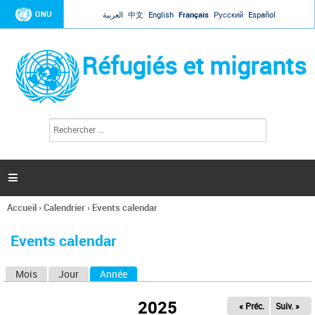
Jump to navigation
ONU
العربية
中文
English
Français
Русский
Español
Réfugiés et migrants
R
F
e
o
c
r
h
e
m
r

u
c
l
h
Accueil
›
Calendrier
›
Events calendar
a
e
Vous
r
i
êtes
r
Events calendar
ici
e
d
Mois
Jour
Année
(onglet actif)
O
e
r
n
e
2025
« Préc.
Suiv. »
g