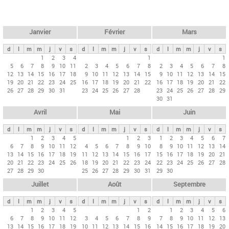
c
l
h
e
e
r
t
Janvier
Février
Mars
c
s
h
d
l
m
m
j
v
s
d
l
m
m
j
v
s
d
l
m
m
j
v
s
p
1
2
3
4
1
1
e
5
6
7
8
9
10
11
2
3
4
5
6
7
8
2
3
4
5
6
7
8
r
12
13
14
15
16
17
18
9
10
11
12
13
14
15
9
10
11
12
13
14
15
i
19
20
21
22
23
24
25
16
17
18
19
20
21
22
16
17
18
19
20
21
22
26
27
28
29
30
31
23
24
25
26
27
28
23
24
25
26
27
28
29
n
30
31
c
Avril
Mai
Juin
i
p
d
l
m
m
j
v
s
d
l
m
m
j
v
s
d
l
m
m
j
v
s
1
2
3
4
5
1
2
3
1
2
3
4
5
6
7
a
6
7
8
9
10
11
12
4
5
6
7
8
9
10
8
9
10
11
12
13
14
u
13
14
15
16
17
18
19
11
12
13
14
15
16
17
15
16
17
18
19
20
21
20
21
22
23
24
25
26
18
19
20
21
22
23
24
22
23
24
25
26
27
28
x
27
28
29
30
25
26
27
28
29
30
31
29
30
Juillet
Août
Septembre
d
l
m
m
j
v
s
d
l
m
m
j
v
s
d
l
m
m
j
v
s
1
2
3
4
5
1
2
1
2
3
4
5
6
6
7
8
9
10
11
12
3
4
5
6
7
8
9
7
8
9
10
11
12
13
13
14
15
16
17
18
19
10
11
12
13
14
15
16
14
15
16
17
18
19
20