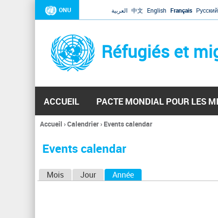
ONU
العربية
中文
English
Français
Русский
Réfugiés et mi
ACCUEIL
PACTE MONDIAL POUR LES M
Accueil
›
Calendrier
›
Events calendar
Vous
êtes
Events calendar
ici
O
Mois
Jour
Année
(onglet actif)
n
g
l