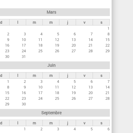
h
e
Mars
r
d
l
m
m
j
v
s
c
1
h
2
3
4
5
6
7
8
e
9
10
11
12
13
14
15
16
17
18
19
20
21
22
23
24
25
26
27
28
29
30
31
Juin
d
l
m
m
j
v
s
1
2
3
4
5
6
7
8
9
10
11
12
13
14
15
16
17
18
19
20
21
22
23
24
25
26
27
28
29
30
Septembre
d
l
m
m
j
v
s
1
2
3
4
5
6