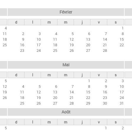
Février
d
l
m
m
j
v
s
4
1
11
2
3
4
5
6
7
8
18
9
10
11
12
13
14
15
25
16
17
18
19
20
21
22
23
24
25
26
27
28
Mai
d
l
m
m
j
v
s
5
1
2
3
12
4
5
6
7
8
9
10
19
11
12
13
14
15
16
17
26
18
19
20
21
22
23
24
25
26
27
28
29
30
31
Août
d
l
m
m
j
v
s
5
1
2