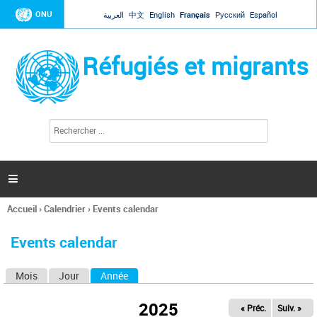
Jump to navigation
ONU
العربية
中文
English
Français
Русский
Español
Réfugiés et migrants
R
F
e
o
c
r
h
e
m
r

u
c
l
h
Accueil
›
Calendrier
›
Events calendar
a
e
Vous
r
i
êtes
r
Events calendar
ici
e
d
Mois
Jour
Année
(onglet actif)
O
e
r
n
e
2025
« Préc.
Suiv. »
g