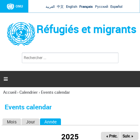
Jump to navigation
ONU
العربية
中文
English
Français
Русский
Español
Réfugiés et migrants
R
F
e
o
c
r
h
e
m
r

u
c
l
h
Accueil
›
Calendrier
›
Events calendar
a
e
Vous
r
i
êtes
r
Events calendar
ici
e
d
Mois
Jour
Année
(onglet actif)
O
e
r
n
e
2025
« Préc.
Suiv. »
g