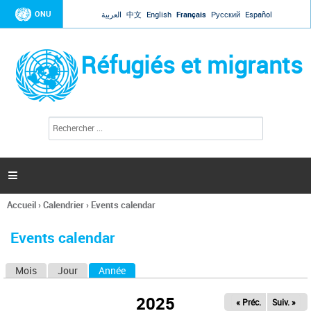
Jump to navigation
ONU
العربية
中文
English
Français
Русский
Español
Réfugiés et migrants
R
F
e
o
c
r
h
e
m
r

u
c
l
h
Accueil
›
Calendrier
›
Events calendar
a
e
Vous
r
i
êtes
r
Events calendar
ici
e
d
Mois
Jour
Année
(onglet actif)
O
e
r
n
e
2025
« Préc.
Suiv. »
g