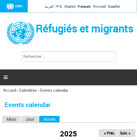
Jump to navigation
ONU
العربية
中文
English
Français
Русский
Español
Réfugiés et migrants
R
F
e
o
c
r
h
e
m
r

u
c
l
h
Accueil
›
Calendrier
›
Events calendar
a
e
Vous
r
i
êtes
r
Events calendar
ici
e
d
Mois
Jour
Année
(onglet actif)
O
e
r
n
e
2025
« Préc.
Suiv. »
g