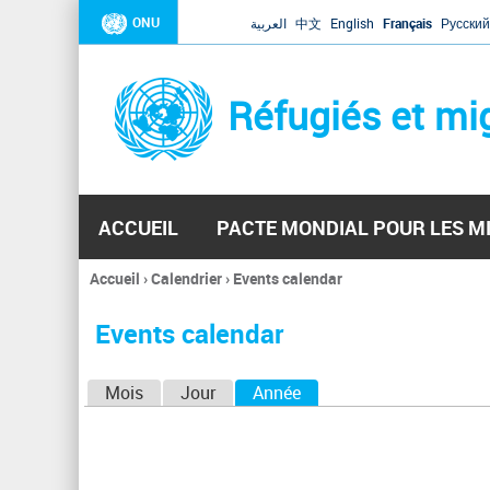
ONU
العربية
中文
English
Français
Русский
Réfugiés et mi
ACCUEIL
PACTE MONDIAL POUR LES M
Accueil
›
Calendrier
›
Events calendar
Vous
êtes
Events calendar
ici
O
Mois
Jour
Année
(onglet actif)
n
g
l