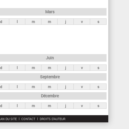
h
e
Mars
r
d
l
m
m
j
v
s
c
h
e
Juin
d
l
m
m
j
v
s
Septembre
d
l
m
m
j
v
s
Décembre
d
l
m
m
j
v
s
AN DU SITE
CONTACT
DROITS D'AUTEUR