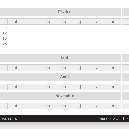
Février
d
l
m
m
j
v
s
5
12
19
26
Mai
d
l
m
m
j
v
s
Août
d
l
m
m
j
v
s
Novembre
d
l
m
m
j
v
s
IONS UNIES
INDEX DE A À Z
PL