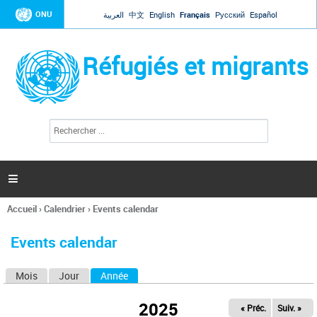
Jump to navigation
ONU
العربية
中文
English
Français
Русский
Español
Réfugiés et migrants
R
F
e
o
c
r
h
e
m
r

u
c
l
h
Accueil
›
Calendrier
›
Events calendar
a
e
Vous
r
i
êtes
r
Events calendar
ici
e
d
Mois
Jour
Année
(onglet actif)
O
e
r
n
e
2025
« Préc.
Suiv. »
g