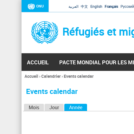
ONU
العربية
中文
English
Français
Русский
Réfugiés et mi
ACCUEIL
PACTE MONDIAL POUR LES M
Accueil
›
Calendrier
›
Events calendar
Vous
êtes
Events calendar
ici
O
Mois
Jour
Année
(onglet actif)
n
g
l