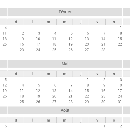
Février
d
l
m
m
j
v
s
4
1
11
2
3
4
5
6
7
8
18
9
10
11
12
13
14
15
25
16
17
18
19
20
21
22
23
24
25
26
27
28
Mai
d
l
m
m
j
v
s
5
1
2
3
12
4
5
6
7
8
9
10
19
11
12
13
14
15
16
17
26
18
19
20
21
22
23
24
25
26
27
28
29
30
31
Août
d
l
m
m
j
v
s
5
1
2