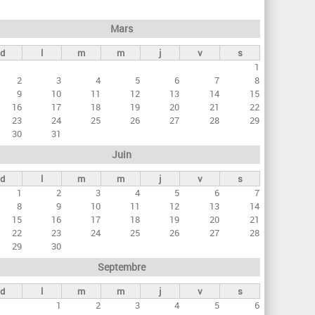
h
e
Mars
r
d
l
m
m
j
v
s
c
1
h
2
3
4
5
6
7
8
e
9
10
11
12
13
14
15
16
17
18
19
20
21
22
23
24
25
26
27
28
29
30
31
Juin
d
l
m
m
j
v
s
1
2
3
4
5
6
7
8
9
10
11
12
13
14
15
16
17
18
19
20
21
22
23
24
25
26
27
28
29
30
Septembre
d
l
m
m
j
v
s
1
2
3
4
5
6