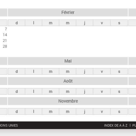
Février
d
l
m
m
j
v
s
7
14
21
28
Mai
d
l
m
m
j
v
s
Août
d
l
m
m
j
v
s
Novembre
d
l
m
m
j
v
s
IONS UNIES
INDEX DE A À Z
PL