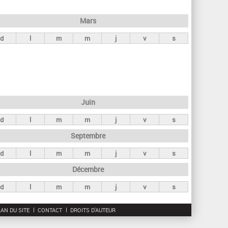
h
e
Mars
r
d
l
m
m
j
v
s
c
h
e
Juin
d
l
m
m
j
v
s
Septembre
d
l
m
m
j
v
s
Décembre
d
l
m
m
j
v
s
AN DU SITE
CONTACT
DROITS D'AUTEUR