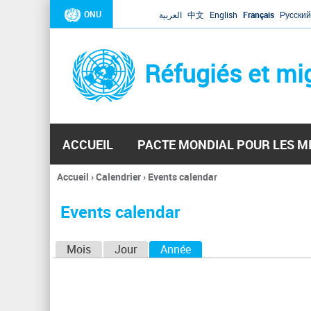
ONU
العربية
中文
English
Français
Русский
Réfugiés et mi
ACCUEIL
PACTE MONDIAL POUR LES M
Accueil
›
Calendrier
›
Events calendar
Vous
êtes
Events calendar
ici
O
Mois
Jour
Année
(onglet actif)
n
g
l