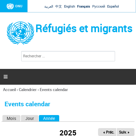
Jump to navigation
ONU
العربية
中文
English
Français
Русский
Español
Réfugiés et migrants
R
F
e
o
c
r
h
e
m
r

u
c
l
h
Accueil
›
Calendrier
›
Events calendar
a
e
Vous
r
i
êtes
r
Events calendar
ici
e
d
Mois
Jour
Année
(onglet actif)
O
e
r
n
e
2025
« Préc.
Suiv. »
g