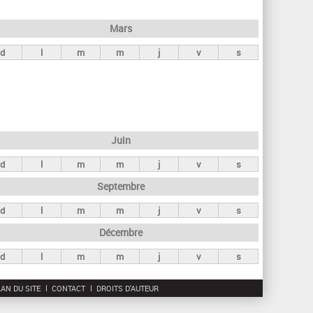
h
e
Mars
r
d
l
m
m
j
v
s
c
h
e
Juin
d
l
m
m
j
v
s
Septembre
d
l
m
m
j
v
s
Décembre
d
l
m
m
j
v
s
AN DU SITE
CONTACT
DROITS D'AUTEUR