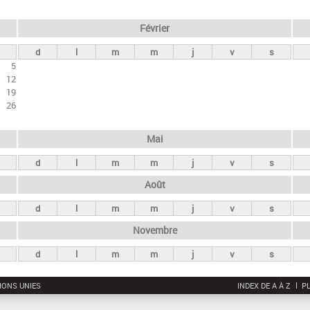
Février
d
l
m
m
j
v
s
5
12
19
26
Mai
d
l
m
m
j
v
s
Août
d
l
m
m
j
v
s
Novembre
d
l
m
m
j
v
s
IONS UNIES
INDEX DE A À Z
PL