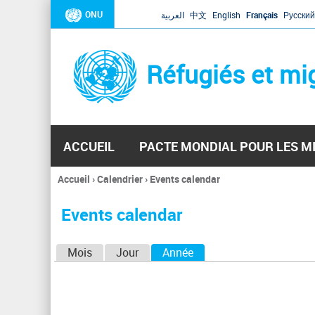
ONU
العربية
中文
English
Français
Русский
Réfugiés et mi
ACCUEIL
PACTE MONDIAL POUR LES M
Accueil
›
Calendrier
›
Events calendar
Vous
êtes
Events calendar
ici
O
Mois
Jour
Année
(onglet actif)
n
g
l