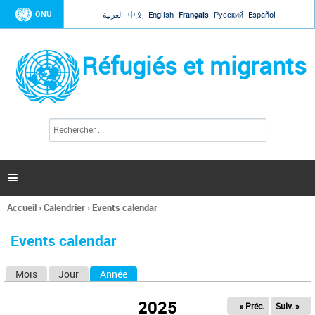
Jump to navigation
ONU
العربية
中文
English
Français
Русский
Español
Réfugiés et migrants
R
F
e
o
c
r
h
e
m
r

u
c
l
h
Accueil
›
Calendrier
›
Events calendar
a
e
Vous
r
i
êtes
r
Events calendar
ici
e
d
Mois
Jour
Année
(onglet actif)
O
e
r
n
e
2025
« Préc.
Suiv. »
g