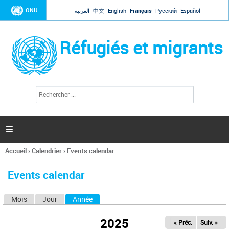
Jump to navigation
ONU
العربية
中文
English
Français
Русский
Español
Réfugiés et migrants
R
F
e
o
c
r
h
e
m
r

u
c
l
h
Accueil
›
Calendrier
›
Events calendar
a
e
Vous
r
i
êtes
r
Events calendar
ici
e
d
Mois
Jour
Année
(onglet actif)
O
e
r
n
e
2025
« Préc.
Suiv. »
g