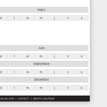
h
e
Mars
r
d
l
m
m
j
v
s
c
h
e
Juin
d
l
m
m
j
v
s
Septembre
d
l
m
m
j
v
s
Décembre
d
l
m
m
j
v
s
AN DU SITE
CONTACT
DROITS D'AUTEUR