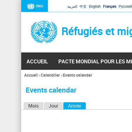
ONU
العربية
中文
English
Français
Русский
Réfugiés et mi
ACCUEIL
PACTE MONDIAL POUR LES M
Accueil
›
Calendrier
›
Events calendar
Vous
êtes
Events calendar
ici
O
Mois
Jour
Année
(onglet actif)
n
g
l