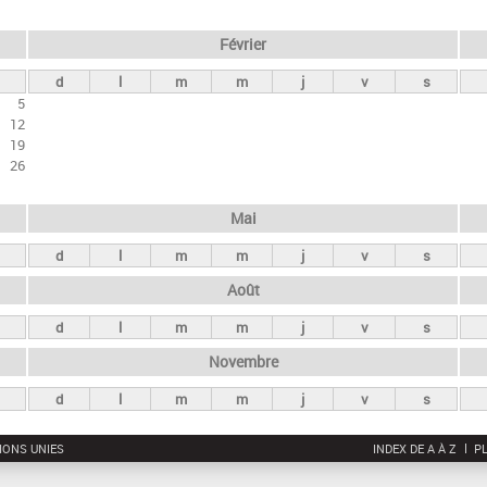
Février
d
l
m
m
j
v
s
5
12
19
26
Mai
d
l
m
m
j
v
s
Août
d
l
m
m
j
v
s
Novembre
d
l
m
m
j
v
s
IONS UNIES
INDEX DE A À Z
PL