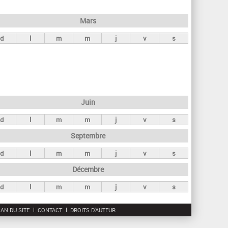
h
e
Mars
r
d
l
m
m
j
v
s
c
h
e
Juin
d
l
m
m
j
v
s
Septembre
d
l
m
m
j
v
s
Décembre
d
l
m
m
j
v
s
AN DU SITE
CONTACT
DROITS D'AUTEUR