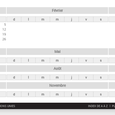
Février
d
l
m
m
j
v
s
5
12
19
26
Mai
d
l
m
m
j
v
s
Août
d
l
m
m
j
v
s
Novembre
d
l
m
m
j
v
s
IONS UNIES
INDEX DE A À Z
PL