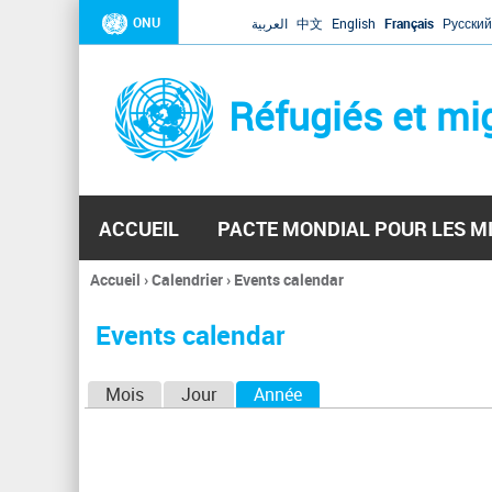
ONU
العربية
中文
English
Français
Русский
Réfugiés et mi
ACCUEIL
PACTE MONDIAL POUR LES M
Accueil
›
Calendrier
›
Events calendar
Vous
êtes
Events calendar
ici
O
Mois
Jour
Année
(onglet actif)
n
g
l