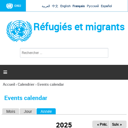
Jump to navigation
ONU
العربية
中文
English
Français
Русский
Español
Réfugiés et migrants
R
F
e
o
c
r
h
e
m
r

u
c
l
h
Accueil
›
Calendrier
›
Events calendar
a
e
Vous
r
i
êtes
r
Events calendar
ici
e
d
Mois
Jour
Année
(onglet actif)
O
e
r
n
e
2025
« Préc.
Suiv. »
g