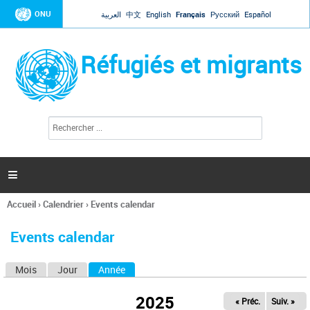
Jump to navigation
ONU
العربية
中文
English
Français
Русский
Español
Réfugiés et migrants
R
F
e
o
c
r
h
e
m
r

u
c
l
h
Accueil
›
Calendrier
›
Events calendar
a
e
Vous
r
i
êtes
r
Events calendar
ici
e
d
Mois
Jour
Année
(onglet actif)
O
e
r
n
e
2025
« Préc.
Suiv. »
g