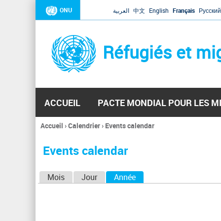
ONU
العربية
中文
English
Français
Русский
Réfugiés et mi
ACCUEIL
PACTE MONDIAL POUR LES M
Accueil
›
Calendrier
›
Events calendar
Vous
êtes
Events calendar
ici
O
Mois
Jour
Année
(onglet actif)
n
g
l