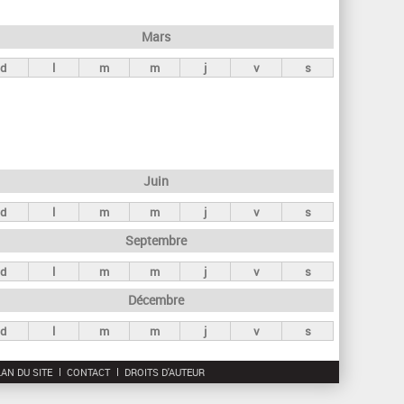
h
e
Mars
r
d
l
m
m
j
v
s
c
h
e
Juin
d
l
m
m
j
v
s
Septembre
d
l
m
m
j
v
s
Décembre
d
l
m
m
j
v
s
AN DU SITE
CONTACT
DROITS D'AUTEUR