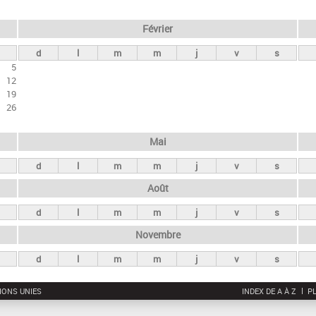
Février
d
l
m
m
j
v
s
5
12
19
26
Mai
d
l
m
m
j
v
s
Août
d
l
m
m
j
v
s
Novembre
d
l
m
m
j
v
s
IONS UNIES
INDEX DE A À Z
PL