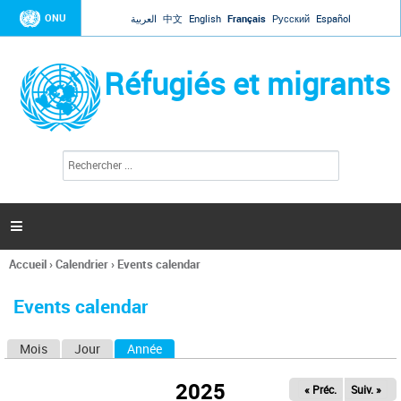
Jump to navigation
ONU
العربية
中文
English
Français
Русский
Español
Réfugiés et migrants
R
F
e
o
c
r
h
e
m
r

u
c
l
h
Accueil
›
Calendrier
›
Events calendar
a
e
Vous
r
i
êtes
r
Events calendar
ici
e
d
Mois
Jour
Année
(onglet actif)
O
e
r
n
e
2025
« Préc.
Suiv. »
g