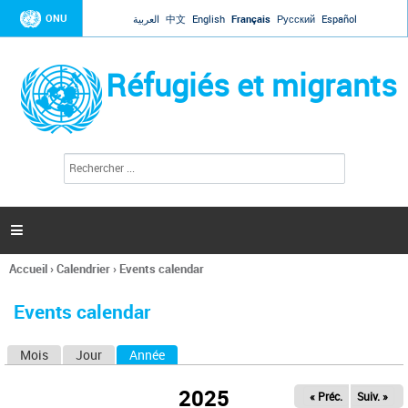
Jump to navigation
ONU
العربية
中文
English
Français
Русский
Español
Réfugiés et migrants
R
F
e
o
c
r
h
e
m
r

u
c
l
h
Accueil
›
Calendrier
›
Events calendar
a
e
Vous
r
i
êtes
r
Events calendar
ici
e
d
Mois
Jour
Année
(onglet actif)
O
e
r
n
e
2025
« Préc.
Suiv. »
g