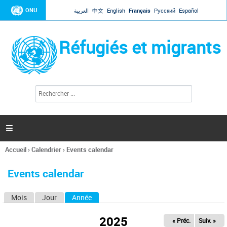
Jump to navigation
ONU
العربية
中文
English
Français
Русский
Español
Réfugiés et migrants
R
F
e
o
c
r
h
e
m
r

u
c
l
h
Accueil
›
Calendrier
›
Events calendar
a
e
Vous
r
i
êtes
r
Events calendar
ici
e
d
Mois
Jour
Année
(onglet actif)
O
e
r
n
e
2025
« Préc.
Suiv. »
g