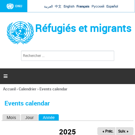
Jump to navigation
ONU
العربية
中文
English
Français
Русский
Español
Réfugiés et migrants
R
F
e
o
c
r
h
e
m
r

u
c
l
h
Accueil
›
Calendrier
›
Events calendar
a
e
Vous
r
i
êtes
r
Events calendar
ici
e
d
Mois
Jour
Année
(onglet actif)
O
e
r
n
e
2025
« Préc.
Suiv. »
g