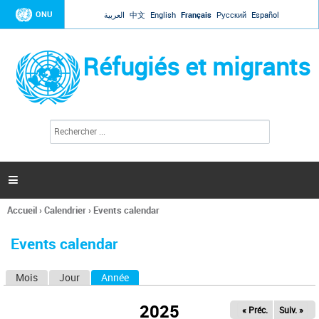
Jump to navigation
ONU
العربية
中文
English
Français
Русский
Español
Réfugiés et migrants
R
F
e
o
c
r
h
e
m
r

u
c
l
h
Accueil
›
Calendrier
›
Events calendar
a
e
Vous
r
i
êtes
r
Events calendar
ici
e
d
Mois
Jour
Année
(onglet actif)
O
e
r
n
e
2025
« Préc.
Suiv. »
g