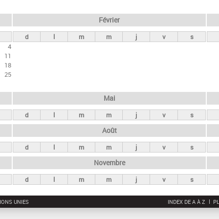
Février
d
l
m
m
j
v
s
4
11
18
25
Mai
d
l
m
m
j
v
s
Août
d
l
m
m
j
v
s
Novembre
d
l
m
m
j
v
s
IONS UNIES
INDEX DE A À Z
PL