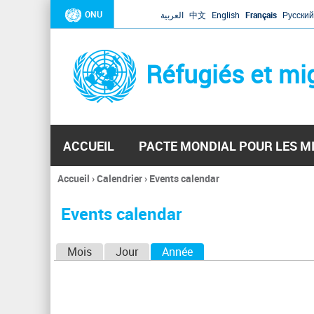
ONU
العربية
中文
English
Français
Русский
Réfugiés et mi
ACCUEIL
PACTE MONDIAL POUR LES M
Accueil
›
Calendrier
›
Events calendar
Vous
êtes
Events calendar
ici
O
Mois
Jour
Année
(onglet actif)
n
g
l