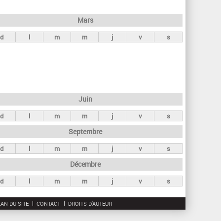
h
e
Mars
r
d
l
m
m
j
v
s
c
h
e
Juin
d
l
m
m
j
v
s
Septembre
d
l
m
m
j
v
s
Décembre
d
l
m
m
j
v
s
AN DU SITE
CONTACT
DROITS D'AUTEUR