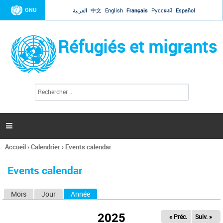
Jump to navigation
ONU
العربية
中文
English
Français
Русский
Español
Réfugiés et migrants
R
F
e
o
c
r
h
e
m
r

u
c
l
h
Accueil
›
Calendrier
›
Events calendar
a
e
Vous
r
i
êtes
r
Events calendar
ici
e
d
Mois
Jour
Année
(onglet actif)
O
e
r
n
e
2025
« Préc.
Suiv. »
g