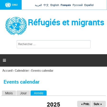
Jump to navigation
ONU
العربية
中文
English
Français
Русский
Español
Réfugiés et migrants
R
F
e
o
c
r
h
e
m
r

u
c
l
h
Accueil
›
Calendrier
›
Events calendar
a
e
Vous
r
i
êtes
r
Events calendar
ici
e
d
Mois
Jour
Année
(onglet actif)
O
e
r
n
e
2025
« Préc.
Suiv. »
g