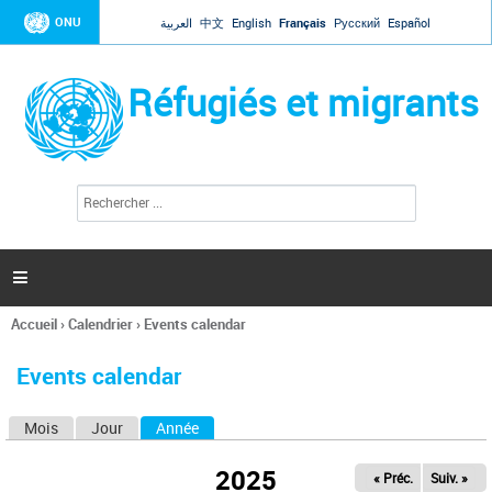
Jump to navigation
ONU
العربية
中文
English
Français
Русский
Español
Réfugiés et migrants
R
F
e
o
c
r
h
e
m
r

u
c
l
h
Accueil
›
Calendrier
›
Events calendar
a
e
Vous
r
i
êtes
r
Events calendar
ici
e
d
Mois
Jour
Année
(onglet actif)
O
e
r
n
e
2025
« Préc.
Suiv. »
g