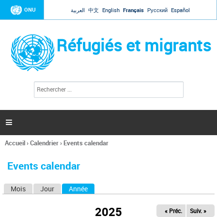
Jump to navigation
ONU
العربية
中文
English
Français
Русский
Español
Réfugiés et migrants
R
F
e
o
c
r
h
e
m
r

u
c
l
h
Accueil
›
Calendrier
›
Events calendar
a
e
Vous
r
i
êtes
r
Events calendar
ici
e
d
Mois
Jour
Année
(onglet actif)
O
e
r
n
e
2025
« Préc.
Suiv. »
g