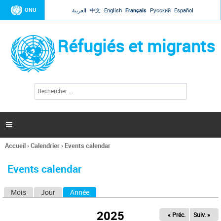
Jump to navigation
ONU
العربية
中文
English
Français
Русский
Español
Réfugiés et migrants
R
F
e
o
c
r
h
e
m
r

u
c
l
h
Accueil
›
Calendrier
›
Events calendar
a
e
Vous
r
i
êtes
r
Events calendar
ici
e
d
Mois
Jour
Année
(onglet actif)
O
e
r
n
e
2025
« Préc.
Suiv. »
g