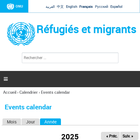
Jump to navigation
ONU
العربية
中文
English
Français
Русский
Español
Réfugiés et migrants
R
F
e
o
c
r
h
e
m
r

u
c
l
h
Accueil
›
Calendrier
›
Events calendar
a
e
Vous
r
i
êtes
r
Events calendar
ici
e
d
Mois
Jour
Année
(onglet actif)
O
e
r
n
e
2025
« Préc.
Suiv. »
g