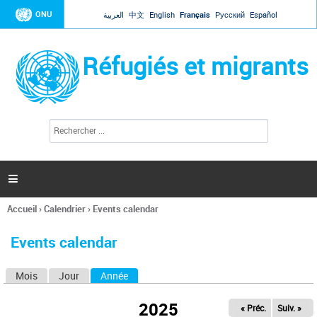
Jump to navigation
ONU
العربية
中文
English
Français
Русский
Español
Réfugiés et migrants
R
F
e
o
c
r
h
e
m
r

u
c
l
h
Accueil
›
Calendrier
›
Events calendar
a
e
Vous
r
i
êtes
r
Events calendar
ici
e
d
Mois
Jour
Année
(onglet actif)
O
e
r
n
e
2025
« Préc.
Suiv. »
g