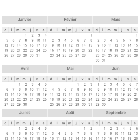
c
l
h
e
e
r
t
Janvier
Février
Mars
c
s
h
d
l
m
m
j
v
s
d
l
m
m
j
v
s
d
l
m
m
j
v
s
p
1
2
3
4
1
1
e
5
6
7
8
9
10
11
2
3
4
5
6
7
8
2
3
4
5
6
7
8
r
12
13
14
15
16
17
18
9
10
11
12
13
14
15
9
10
11
12
13
14
15
i
19
20
21
22
23
24
25
16
17
18
19
20
21
22
16
17
18
19
20
21
22
26
27
28
29
30
31
23
24
25
26
27
28
23
24
25
26
27
28
29
n
30
31
c
Avril
Mai
Juin
i
p
d
l
m
m
j
v
s
d
l
m
m
j
v
s
d
l
m
m
j
v
s
1
2
3
4
5
1
2
3
1
2
3
4
5
6
7
a
6
7
8
9
10
11
12
4
5
6
7
8
9
10
8
9
10
11
12
13
14
u
13
14
15
16
17
18
19
11
12
13
14
15
16
17
15
16
17
18
19
20
21
20
21
22
23
24
25
26
18
19
20
21
22
23
24
22
23
24
25
26
27
28
x
27
28
29
30
25
26
27
28
29
30
31
29
30
Juillet
Août
Septembre
d
l
m
m
j
v
s
d
l
m
m
j
v
s
d
l
m
m
j
v
s
1
2
3
4
5
1
2
1
2
3
4
5
6
6
7
8
9
10
11
12
3
4
5
6
7
8
9
7
8
9
10
11
12
13
13
14
15
16
17
18
19
10
11
12
13
14
15
16
14
15
16
17
18
19
20