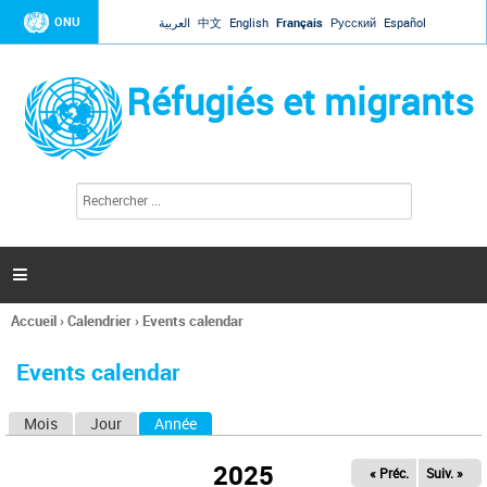
Jump to navigation
ONU
العربية
中文
English
Français
Русский
Español
Réfugiés et migrants
R
F
e
o
c
r
h
e
m
r

u
c
l
h
Accueil
›
Calendrier
›
Events calendar
a
e
Vous
r
i
êtes
r
Events calendar
ici
e
d
Mois
Jour
Année
(onglet actif)
O
e
r
n
e
2025
« Préc.
Suiv. »
g