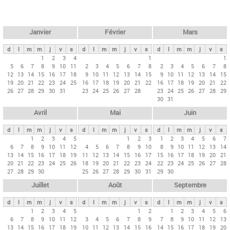
c
l
h
e
e
r
t
Janvier
Février
Mars
c
s
h
d
l
m
m
j
v
s
d
l
m
m
j
v
s
d
l
m
m
j
v
s
p
1
2
3
4
1
1
e
5
6
7
8
9
10
11
2
3
4
5
6
7
8
2
3
4
5
6
7
8
r
12
13
14
15
16
17
18
9
10
11
12
13
14
15
9
10
11
12
13
14
15
i
19
20
21
22
23
24
25
16
17
18
19
20
21
22
16
17
18
19
20
21
22
26
27
28
29
30
31
23
24
25
26
27
28
23
24
25
26
27
28
29
n
30
31
c
Avril
Mai
Juin
i
p
d
l
m
m
j
v
s
d
l
m
m
j
v
s
d
l
m
m
j
v
s
1
2
3
4
5
1
2
3
1
2
3
4
5
6
7
a
6
7
8
9
10
11
12
4
5
6
7
8
9
10
8
9
10
11
12
13
14
u
13
14
15
16
17
18
19
11
12
13
14
15
16
17
15
16
17
18
19
20
21
20
21
22
23
24
25
26
18
19
20
21
22
23
24
22
23
24
25
26
27
28
x
27
28
29
30
25
26
27
28
29
30
31
29
30
Juillet
Août
Septembre
d
l
m
m
j
v
s
d
l
m
m
j
v
s
d
l
m
m
j
v
s
1
2
3
4
5
1
2
1
2
3
4
5
6
6
7
8
9
10
11
12
3
4
5
6
7
8
9
7
8
9
10
11
12
13
13
14
15
16
17
18
19
10
11
12
13
14
15
16
14
15
16
17
18
19
20