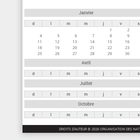
e
Janvier
t
d
l
m
m
j
v
s
s
1
2
p
4
5
6
7
8
9
r
11
12
13
14
15
16
18
19
20
21
22
23
i
25
26
27
28
29
30
n
Avril
c
d
l
m
m
j
v
s
i
Juillet
p
a
d
l
m
m
j
v
s
u
Octobre
x
d
l
m
m
j
v
s
DROITS D'AUTEUR © 2026 ORGANISATION DES NAT