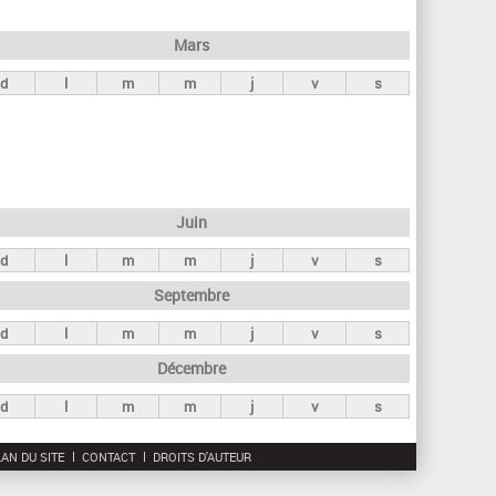
h
e
Mars
r
d
l
m
m
j
v
s
c
h
e
Juin
d
l
m
m
j
v
s
Septembre
d
l
m
m
j
v
s
Décembre
d
l
m
m
j
v
s
AN DU SITE
CONTACT
DROITS D'AUTEUR