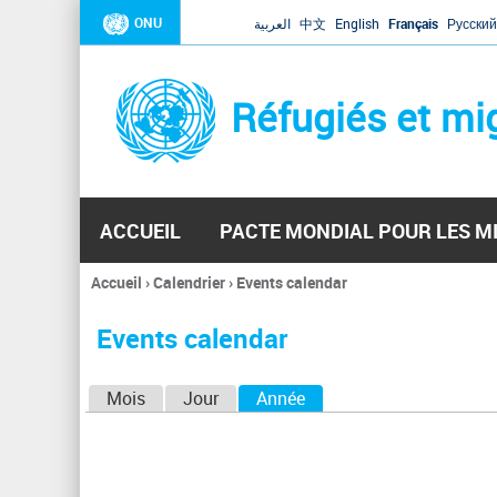
ONU
العربية
中文
English
Français
Русский
Réfugiés et mi
ACCUEIL
PACTE MONDIAL POUR LES M
Accueil
›
Calendrier
›
Events calendar
Vous
êtes
Events calendar
ici
O
Mois
Jour
Année
(onglet actif)
n
g
l