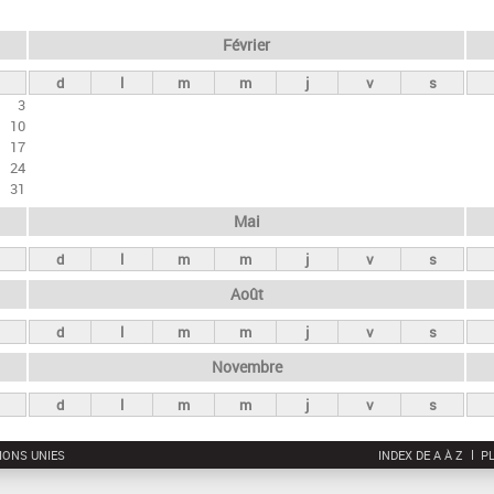
Février
d
l
m
m
j
v
s
3
10
17
24
31
Mai
d
l
m
m
j
v
s
Août
d
l
m
m
j
v
s
Novembre
d
l
m
m
j
v
s
IONS UNIES
INDEX DE A À Z
PL